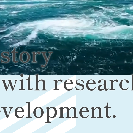
story
with researc
evelopment.