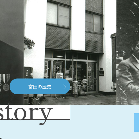
富田の歴史
story
す。