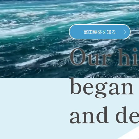
富田製薬を知る
Our hi
began 
and d