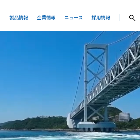
製品情報
企業情報
ニュース
採用情報
製品情報
企業情報
用途で探す
富田製薬を知る
会社概要・拠点
サステナビリ
医薬用途
食品用途
化粧品用途
富田の歴史
富田の創薬
製品一覧から絞り込む